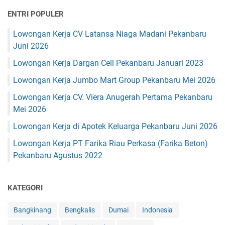
a
g
n
ENTRI POPULER
k
K
a
Lowongan Kerja CV Latansa Niaga Madani Pekanbaru
e
K
k
Juni 2026
o
a
r
Lowongan Kerja Dargan Cell Pekanbaru Januari 2023
s
u
i
Lowongan Kerja Jumbo Mart Group Pekanbaru Mei 2026
p
h
s
Lowongan Kerja CV. Viera Anugerah Pertama Pekanbaru
d
i
i
Mei 2026
,
K
E
Lowongan Kerja di Apotek Keluarga Pekanbaru Juni 2026
u
k
a
Lowongan Kerja PT Farika Riau Perkasa (Farika Beton)
s
n
B
Pekanbaru Agustus 2022
t
u
a
p
n
a
KATEGORI
S
t
i
i
Bangkinang
Bengkalis
Dumai
Indonesia
n
K
g