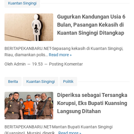
n
Kuantan Singingi
g
a
Gugurkan Kandungan Usia 6
n
Bulan, Pasangan Kekasih di
K
Kuantan Singingi Ditangkap
e
r
j
BERITAPEKANBARU.NET-Sepasang kekasih di Kuantan Singingi,
a
Riau, diamankan polis…
Read more »
G
K
u
Oleh Admin
19.53
Posting Komentar
l
g
i
u
n
r
Berita
Kuantan Singingi
Politik
i
k
k
a
Diperiksa sebagai Tersangka
P
n
Korupsi, Eks Bupati Kuansing
r
K
a
Langsung Ditahan
a
t
n
a
d
BERITAPEKANBARU.NET-Mantan Bupati Kuantan Singingi
m
u
(Kuansing), Mursini, diperik…
Read more »
D