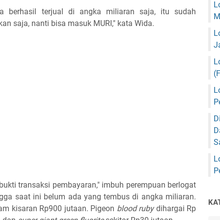
L
ka berhasil terjual di angka miliaran saja, itu sudah
M
kan saja, nanti bisa masuk MURI," kata Wida.
L
J
L
(
L
P
D
D
S
L
P
bukti transaksi pembayaran," imbuh perempuan berlogat
ngga saat ini belum ada yang tembus di angka miliaran.
KA
lam kisaran Rp900 jutaan. Pigeon
blood ruby
dihargai Rp