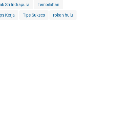
iak Sri Indrapura
Tembilahan
ips Kerja
Tips Sukses
rokan hulu