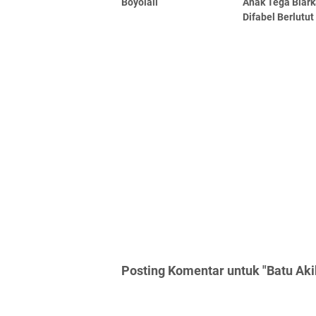
Boyolali
Anak Tega Biark
Difabel Berlutut
Posting Komentar untuk "Batu Ak