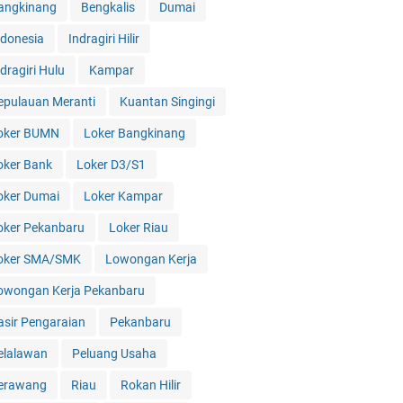
angkinang
Bengkalis
Dumai
ndonesia
Indragiri Hilir
dragiri Hulu
Kampar
epulauan Meranti
Kuantan Singingi
oker BUMN
Loker Bangkinang
oker Bank
Loker D3/S1
oker Dumai
Loker Kampar
oker Pekanbaru
Loker Riau
oker SMA/SMK
Lowongan Kerja
owongan Kerja Pekanbaru
asir Pengaraian
Pekanbaru
elalawan
Peluang Usaha
erawang
Riau
Rokan Hilir