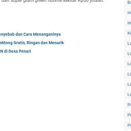
, dan
super giant green fluorite
sekitar Rp30 jutaan.
B
I
In
K
Penyebab dan Cara Menanganinya
ktong Gratis, Ringan dan Menarik
L
N di Desa Penari
L
L
L
L
L
P
P
P