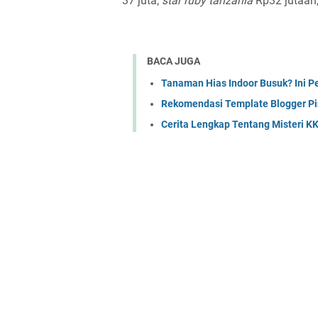
37 juta,
star ruby tanzania
Rp32 jutaan
BACA JUGA
Tanaman Hias Indoor Busuk? Ini 
Rekomendasi Template Blogger Pin
Cerita Lengkap Tentang Misteri KK