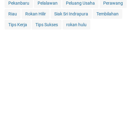
Pekanbaru
Pelalawan
Peluang Usaha
Perawang
Riau
Rokan Hilir
Siak Sri Indrapura
Tembilahan
Tips Kerja
Tips Sukses
rokan hulu