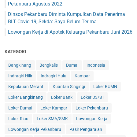
Pekanbaru Agustus 2022
Dinsos Pekanbaru Diminta Kumpulkan Data Penerima
BLT Covid-19, Sekda: Saya Belum Terima
Lowongan Kerja di Apotek Keluarga Pekanbaru Juni 2026
KATEGORI
Bangkinang
Bengkalis
Dumai
Indonesia
Indragiri Hilir
Indragiri Hulu
Kampar
Kepulauan Meranti
Kuantan Singingi
Loker BUMN
Loker Bangkinang
Loker Bank
Loker D3/S1
Loker Dumai
Loker Kampar
Loker Pekanbaru
Loker Riau
Loker SMA/SMK
Lowongan Kerja
Lowongan Kerja Pekanbaru
Pasir Pengaraian