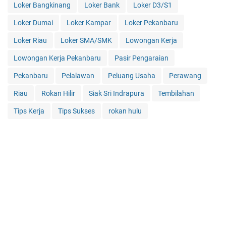
Loker Bangkinang
Loker Bank
Loker D3/S1
Loker Dumai
Loker Kampar
Loker Pekanbaru
Loker Riau
Loker SMA/SMK
Lowongan Kerja
Lowongan Kerja Pekanbaru
Pasir Pengaraian
Pekanbaru
Pelalawan
Peluang Usaha
Perawang
Riau
Rokan Hilir
Siak Sri Indrapura
Tembilahan
Tips Kerja
Tips Sukses
rokan hulu