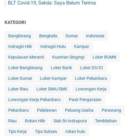
BLT Covid-19, Sekda: Saya Belum Terima
KATEGORI
Bangkinang
Bengkalis
Dumai
Indonesia
Indragiri Hilir
Indragiri Hulu
Kampar
Kepulauan Meranti
Kuantan Singingi
Loker BUMN
Loker Bangkinang
Loker Bank
Loker D3/S1
Loker Dumai
Loker Kampar
Loker Pekanbaru
Loker Riau
Loker SMA/SMK
Lowongan Kerja
Lowongan Kerja Pekanbaru
Pasir Pengaraian
Pekanbaru
Pelalawan
Peluang Usaha
Perawang
Riau
Rokan Hilir
Siak Sri Indrapura
Tembilahan
Tips Kerja
Tips Sukses
rokan hulu