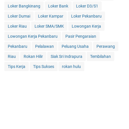
Loker Bangkinang
Loker Bank
Loker D3/S1
Loker Dumai
Loker Kampar
Loker Pekanbaru
Loker Riau
Loker SMA/SMK
Lowongan Kerja
Lowongan Kerja Pekanbaru
Pasir Pengaraian
Pekanbaru
Pelalawan
Peluang Usaha
Perawang
Riau
Rokan Hilir
Siak Sri Indrapura
Tembilahan
Tips Kerja
Tips Sukses
rokan hulu