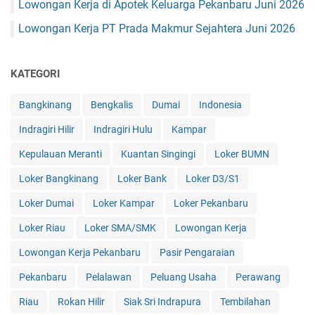
Lowongan Kerja di Apotek Keluarga Pekanbaru Juni 2026
Lowongan Kerja PT Prada Makmur Sejahtera Juni 2026
KATEGORI
Bangkinang
Bengkalis
Dumai
Indonesia
Indragiri Hilir
Indragiri Hulu
Kampar
Kepulauan Meranti
Kuantan Singingi
Loker BUMN
Loker Bangkinang
Loker Bank
Loker D3/S1
Loker Dumai
Loker Kampar
Loker Pekanbaru
Loker Riau
Loker SMA/SMK
Lowongan Kerja
Lowongan Kerja Pekanbaru
Pasir Pengaraian
Pekanbaru
Pelalawan
Peluang Usaha
Perawang
Riau
Rokan Hilir
Siak Sri Indrapura
Tembilahan