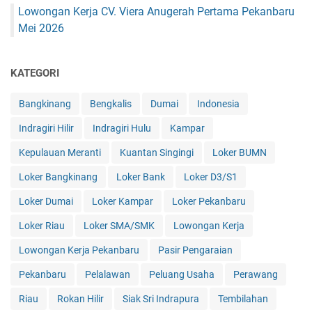
Lowongan Kerja CV. Viera Anugerah Pertama Pekanbaru
Mei 2026
KATEGORI
Bangkinang
Bengkalis
Dumai
Indonesia
Indragiri Hilir
Indragiri Hulu
Kampar
Kepulauan Meranti
Kuantan Singingi
Loker BUMN
Loker Bangkinang
Loker Bank
Loker D3/S1
Loker Dumai
Loker Kampar
Loker Pekanbaru
Loker Riau
Loker SMA/SMK
Lowongan Kerja
Lowongan Kerja Pekanbaru
Pasir Pengaraian
Pekanbaru
Pelalawan
Peluang Usaha
Perawang
Riau
Rokan Hilir
Siak Sri Indrapura
Tembilahan