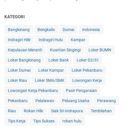
KATEGORI
Bangkinang
Bengkalis
Dumai
Indonesia
Indragiri Hilir
Indragiri Hulu
Kampar
Kepulauan Meranti
Kuantan Singingi
Loker BUMN
Loker Bangkinang
Loker Bank
Loker D3/S1
Loker Dumai
Loker Kampar
Loker Pekanbaru
Loker Riau
Loker SMA/SMK
Lowongan Kerja
Lowongan Kerja Pekanbaru
Pasir Pengaraian
Pekanbaru
Pelalawan
Peluang Usaha
Perawang
Riau
Rokan Hilir
Siak Sri Indrapura
Tembilahan
Tips Kerja
Tips Sukses
rokan hulu