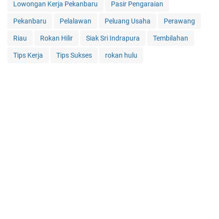
Lowongan Kerja Pekanbaru
Pasir Pengaraian
Pekanbaru
Pelalawan
Peluang Usaha
Perawang
Riau
Rokan Hilir
Siak Sri Indrapura
Tembilahan
Tips Kerja
Tips Sukses
rokan hulu