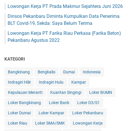
Lowongan Kerja PT Prada Makmur Sejahtera Juni 2026
Dinsos Pekanbaru Diminta Kumpulkan Data Penerima
BLT Covid-19, Sekda: Saya Belum Terima
Lowongan Kerja PT Farika Riau Perkasa (Farika Beton)
Pekanbaru Agustus 2022
KATEGORI
Bangkinang
Bengkalis
Dumai
Indonesia
Indragiri Hilir
Indragiri Hulu
Kampar
Kepulauan Meranti
Kuantan Singingi
Loker BUMN
Loker Bangkinang
Loker Bank
Loker D3/S1
Loker Dumai
Loker Kampar
Loker Pekanbaru
Loker Riau
Loker SMA/SMK
Lowongan Kerja