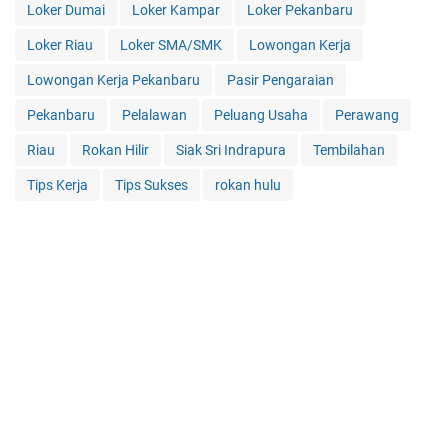
Loker Dumai
Loker Kampar
Loker Pekanbaru
Loker Riau
Loker SMA/SMK
Lowongan Kerja
Lowongan Kerja Pekanbaru
Pasir Pengaraian
Pekanbaru
Pelalawan
Peluang Usaha
Perawang
Riau
Rokan Hilir
Siak Sri Indrapura
Tembilahan
Tips Kerja
Tips Sukses
rokan hulu