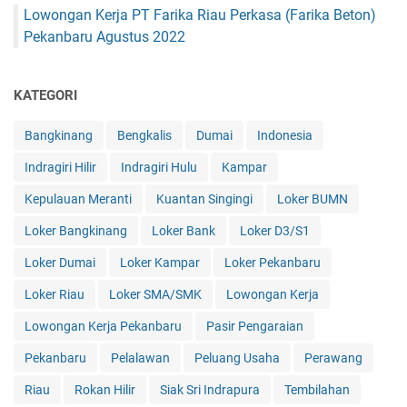
Lowongan Kerja PT Farika Riau Perkasa (Farika Beton)
Pekanbaru Agustus 2022
KATEGORI
Bangkinang
Bengkalis
Dumai
Indonesia
Indragiri Hilir
Indragiri Hulu
Kampar
Kepulauan Meranti
Kuantan Singingi
Loker BUMN
Loker Bangkinang
Loker Bank
Loker D3/S1
Loker Dumai
Loker Kampar
Loker Pekanbaru
Loker Riau
Loker SMA/SMK
Lowongan Kerja
Lowongan Kerja Pekanbaru
Pasir Pengaraian
Pekanbaru
Pelalawan
Peluang Usaha
Perawang
Riau
Rokan Hilir
Siak Sri Indrapura
Tembilahan