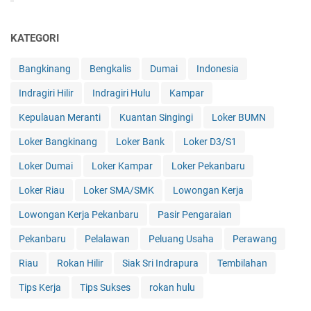
KATEGORI
Bangkinang
Bengkalis
Dumai
Indonesia
Indragiri Hilir
Indragiri Hulu
Kampar
Kepulauan Meranti
Kuantan Singingi
Loker BUMN
Loker Bangkinang
Loker Bank
Loker D3/S1
Loker Dumai
Loker Kampar
Loker Pekanbaru
Loker Riau
Loker SMA/SMK
Lowongan Kerja
Lowongan Kerja Pekanbaru
Pasir Pengaraian
Pekanbaru
Pelalawan
Peluang Usaha
Perawang
Riau
Rokan Hilir
Siak Sri Indrapura
Tembilahan
Tips Kerja
Tips Sukses
rokan hulu