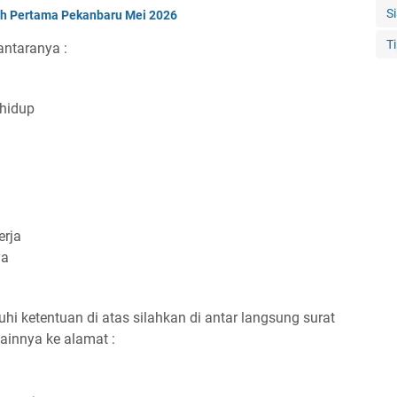
S
ah Pertama Pekanbaru Mei 2026
T
antaranya :
 hidup
erja
ya
i ketentuan di atas silahkan di antar langsung surat
innya ke alamat :