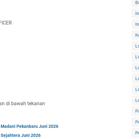
B
I
FICER
In
K
L
L
L
L
L
L
an di bawah tekanan
P
P
 Madani Pekanbaru Juni 2026
P
Sejahtera Juni 2026