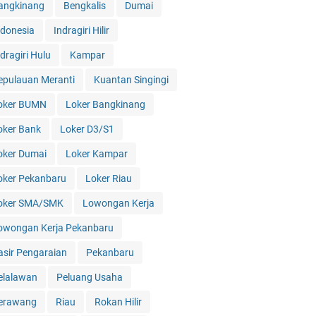
angkinang
Bengkalis
Dumai
ndonesia
Indragiri Hilir
dragiri Hulu
Kampar
epulauan Meranti
Kuantan Singingi
oker BUMN
Loker Bangkinang
oker Bank
Loker D3/S1
oker Dumai
Loker Kampar
oker Pekanbaru
Loker Riau
oker SMA/SMK
Lowongan Kerja
owongan Kerja Pekanbaru
asir Pengaraian
Pekanbaru
elalawan
Peluang Usaha
erawang
Riau
Rokan Hilir