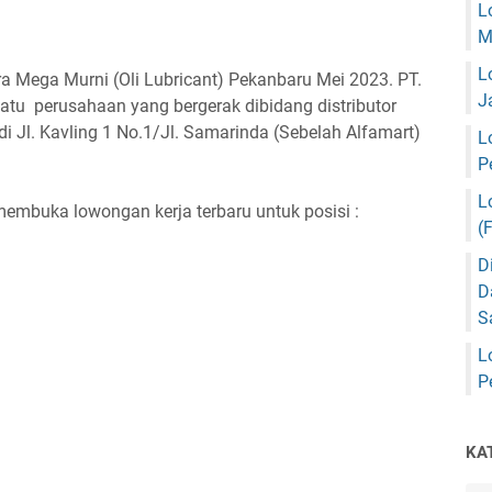
L
M
L
 Mega Murni (Oli Lubricant) Pekanbaru Mei 2023. PT.
J
tu perusahaan yang bergerak dibidang distributor
i Jl. Kavling 1 No.1/Jl. Samarinda (Sebelah Alfamart)
L
P
L
embuka lowongan kerja terbaru untuk posisi :
(
D
D
S
L
P
KA