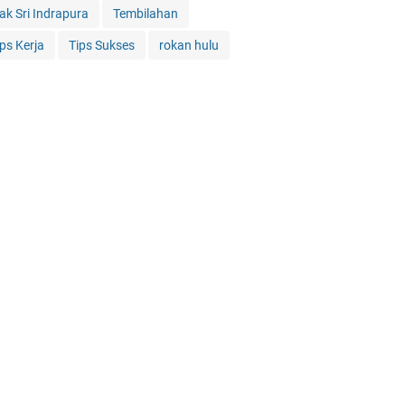
iak Sri Indrapura
Tembilahan
ips Kerja
Tips Sukses
rokan hulu