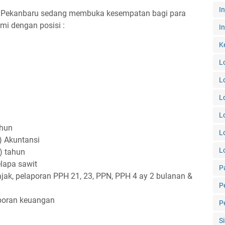
I
h Pekanbaru sedang membuka kesempatan bagi para
mi dengan posisi :
In
K
L
L
L
L
ahun
L
) Akuntansi
L
) tahun
elapa sawit
P
ak, pelaporan PPH 21, 23, PPN, PPH 4 ay 2 bulanan &
P
poran keuangan
P
S