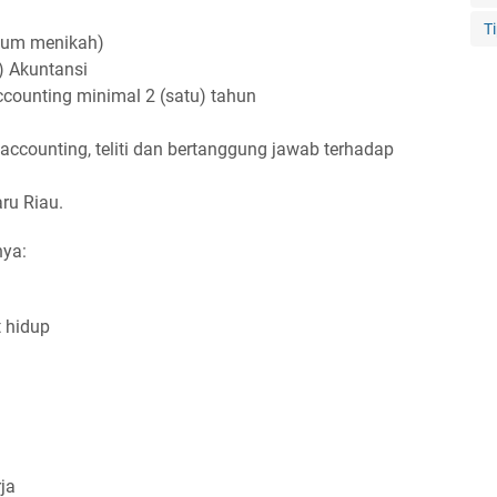
T
elum menikah)
) Akuntansi
counting minimal 2 (satu) tahun
counting, teliti dan bertanggung jawab terhadap
ru Riau.
nya:
t hidup
ja