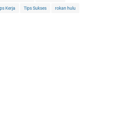
ips Kerja
Tips Sukses
rokan hulu