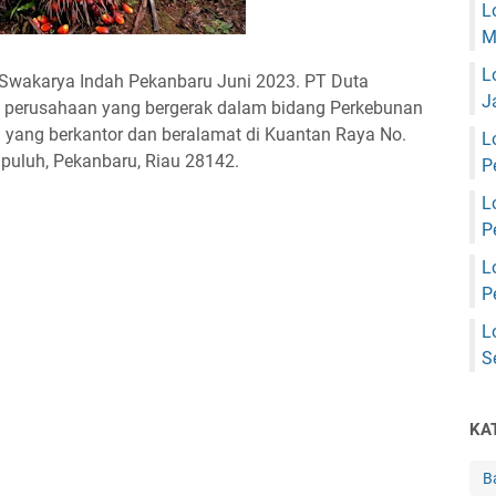
L
M
L
Swakarya Indah Pekanbaru Juni 2023. PT Duta
J
 perusahaan yang bergerak dalam bidang Perkebunan
 yang berkantor dan beralamat di Kuantan Raya No.
L
puluh, Pekanbaru, Riau 28142.
P
L
P
L
P
L
S
KA
B