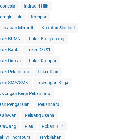
ndonesia
Indragiri Hilir
dragiri Hulu
Kampar
epulauan Meranti
Kuantan Singingi
oker BUMN
Loker Bangkinang
oker Bank
Loker D3/S1
oker Dumai
Loker Kampar
oker Pekanbaru
Loker Riau
oker SMA/SMK
Lowongan Kerja
owongan Kerja Pekanbaru
asir Pengaraian
Pekanbaru
elalawan
Peluang Usaha
erawang
Riau
Rokan Hilir
iak Sri Indrapura
Tembilahan