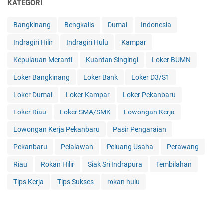
KATEGORI
Bangkinang
Bengkalis
Dumai
Indonesia
Indragiri Hilir
Indragiri Hulu
Kampar
Kepulauan Meranti
Kuantan Singingi
Loker BUMN
Loker Bangkinang
Loker Bank
Loker D3/S1
Loker Dumai
Loker Kampar
Loker Pekanbaru
Loker Riau
Loker SMA/SMK
Lowongan Kerja
Lowongan Kerja Pekanbaru
Pasir Pengaraian
Pekanbaru
Pelalawan
Peluang Usaha
Perawang
Riau
Rokan Hilir
Siak Sri Indrapura
Tembilahan
Tips Kerja
Tips Sukses
rokan hulu