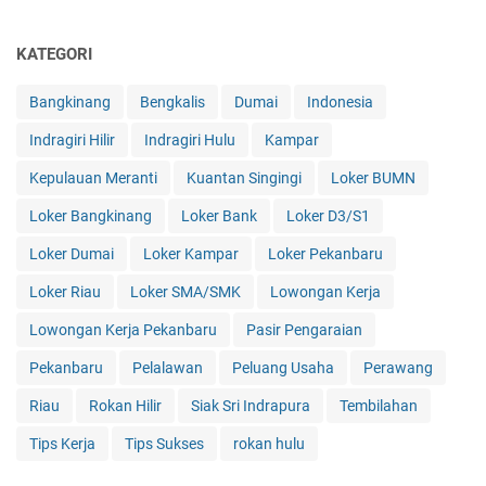
KATEGORI
Bangkinang
Bengkalis
Dumai
Indonesia
Indragiri Hilir
Indragiri Hulu
Kampar
Kepulauan Meranti
Kuantan Singingi
Loker BUMN
Loker Bangkinang
Loker Bank
Loker D3/S1
Loker Dumai
Loker Kampar
Loker Pekanbaru
Loker Riau
Loker SMA/SMK
Lowongan Kerja
Lowongan Kerja Pekanbaru
Pasir Pengaraian
Pekanbaru
Pelalawan
Peluang Usaha
Perawang
Riau
Rokan Hilir
Siak Sri Indrapura
Tembilahan
Tips Kerja
Tips Sukses
rokan hulu