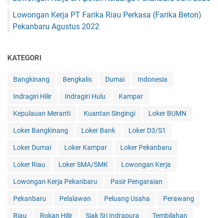
Lowongan Kerja PT Farika Riau Perkasa (Farika Beton)
Pekanbaru Agustus 2022
KATEGORI
Bangkinang
Bengkalis
Dumai
Indonesia
Indragiri Hilir
Indragiri Hulu
Kampar
Kepulauan Meranti
Kuantan Singingi
Loker BUMN
Loker Bangkinang
Loker Bank
Loker D3/S1
Loker Dumai
Loker Kampar
Loker Pekanbaru
Loker Riau
Loker SMA/SMK
Lowongan Kerja
Lowongan Kerja Pekanbaru
Pasir Pengaraian
Pekanbaru
Pelalawan
Peluang Usaha
Perawang
Riau
Rokan Hilir
Siak Sri Indrapura
Tembilahan