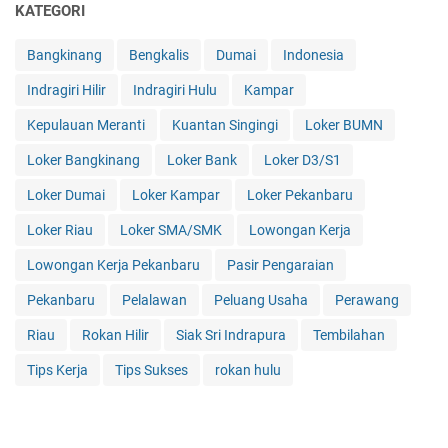
KATEGORI
Bangkinang
Bengkalis
Dumai
Indonesia
Indragiri Hilir
Indragiri Hulu
Kampar
Kepulauan Meranti
Kuantan Singingi
Loker BUMN
Loker Bangkinang
Loker Bank
Loker D3/S1
Loker Dumai
Loker Kampar
Loker Pekanbaru
Loker Riau
Loker SMA/SMK
Lowongan Kerja
Lowongan Kerja Pekanbaru
Pasir Pengaraian
Pekanbaru
Pelalawan
Peluang Usaha
Perawang
Riau
Rokan Hilir
Siak Sri Indrapura
Tembilahan
Tips Kerja
Tips Sukses
rokan hulu