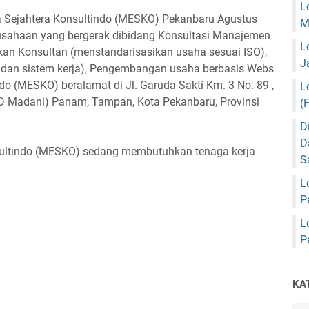
L
 Sejahtera Konsultindo (MESKO) Pekanbaru Agustus
M
usahaan yang bergerak dibidang Konsultasi Manajemen
L
kan Konsultan (menstandarisasikan usaha sesuai ISO),
J
 dan sistem kerja), Pengembangan usaha berbasis Webs
do (MESKO) beralamat di Jl. Garuda Sakti Km. 3 No. 89 ,
L
RSD Madani) Panam, Tampan, Kota Pekanbaru, Provinsi
(
D
D
nsultindo (MESKO) sedang membutuhkan tenaga kerja
S
L
P
L
P
KA