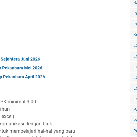
B
I
In
K
L
L
Sejahtera Juni 2026
L
p Pekanbaru Mei 2026
p Pekanbaru April 2026
L
L
L
IPK minimal 3.00
tahun
P
 excel)
P
berkomunikasi dengan baik
tuk mempelajari hal-hal yang baru
P