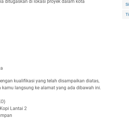
a ditugaskan di lokasi proyek dalam kota
S
T
ya
ngan kualifikasi yang telah disampaikan diatas,
ja kamu langsung ke alamat yang ada dibawah ini.
KO)
Kopi Lantai 2
Tampan