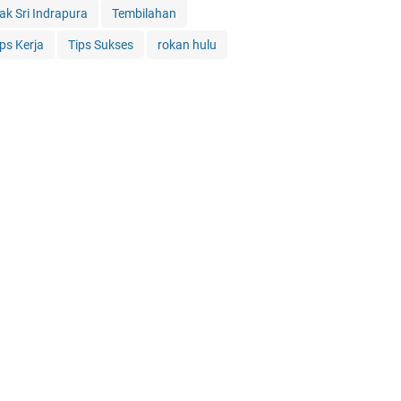
iak Sri Indrapura
Tembilahan
ips Kerja
Tips Sukses
rokan hulu