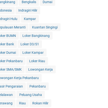
angkinang
Bengkalis
Dumai
ndonesia
Indragiri Hilir
dragiri Hulu
Kampar
epulauan Meranti
Kuantan Singingi
oker BUMN
Loker Bangkinang
oker Bank
Loker D3/S1
oker Dumai
Loker Kampar
oker Pekanbaru
Loker Riau
oker SMA/SMK
Lowongan Kerja
owongan Kerja Pekanbaru
asir Pengaraian
Pekanbaru
elalawan
Peluang Usaha
erawang
Riau
Rokan Hilir