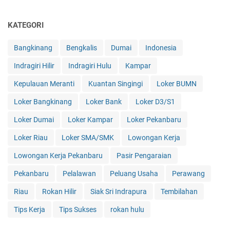
KATEGORI
Bangkinang
Bengkalis
Dumai
Indonesia
Indragiri Hilir
Indragiri Hulu
Kampar
Kepulauan Meranti
Kuantan Singingi
Loker BUMN
Loker Bangkinang
Loker Bank
Loker D3/S1
Loker Dumai
Loker Kampar
Loker Pekanbaru
Loker Riau
Loker SMA/SMK
Lowongan Kerja
Lowongan Kerja Pekanbaru
Pasir Pengaraian
Pekanbaru
Pelalawan
Peluang Usaha
Perawang
Riau
Rokan Hilir
Siak Sri Indrapura
Tembilahan
Tips Kerja
Tips Sukses
rokan hulu