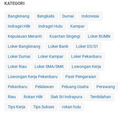
KATEGORI
Bangkinang
Bengkalis
Dumai
Indonesia
Indragiri Hilir
Indragiri Hulu
Kampar
Kepulauan Meranti
Kuantan Singingi
Loker BUMN
Loker Bangkinang
Loker Bank
Loker D3/S1
Loker Dumai
Loker Kampar
Loker Pekanbaru
Loker Riau
Loker SMA/SMK
Lowongan Kerja
Lowongan Kerja Pekanbaru
Pasir Pengaraian
Pekanbaru
Pelalawan
Peluang Usaha
Perawang
Riau
Rokan Hilir
Siak Sri Indrapura
Tembilahan
Tips Kerja
Tips Sukses
rokan hulu