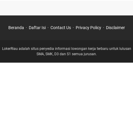
Beranda
Daftar Isi
Contact Us
Privacy Policy
Disclaimer
LokerRiau adalah situs penyedia informasi lowongan kerja terbaru untuk lulusan
SMA, SMK, D3 dan S1 semua jurusan.