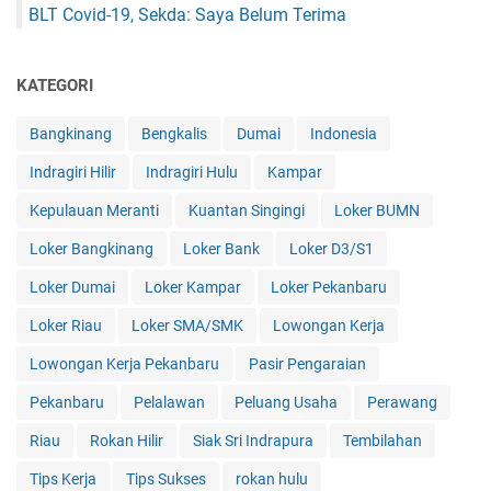
BLT Covid-19, Sekda: Saya Belum Terima
KATEGORI
Bangkinang
Bengkalis
Dumai
Indonesia
Indragiri Hilir
Indragiri Hulu
Kampar
Kepulauan Meranti
Kuantan Singingi
Loker BUMN
Loker Bangkinang
Loker Bank
Loker D3/S1
Loker Dumai
Loker Kampar
Loker Pekanbaru
Loker Riau
Loker SMA/SMK
Lowongan Kerja
Lowongan Kerja Pekanbaru
Pasir Pengaraian
Pekanbaru
Pelalawan
Peluang Usaha
Perawang
Riau
Rokan Hilir
Siak Sri Indrapura
Tembilahan
Tips Kerja
Tips Sukses
rokan hulu