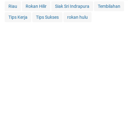
Riau
Rokan Hilir
Siak Sri Indrapura
Tembilahan
Tips Kerja
Tips Sukses
rokan hulu