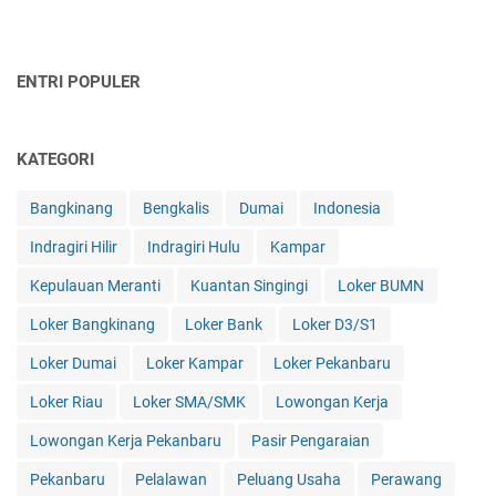
ENTRI POPULER
KATEGORI
Bangkinang
Bengkalis
Dumai
Indonesia
Indragiri Hilir
Indragiri Hulu
Kampar
Kepulauan Meranti
Kuantan Singingi
Loker BUMN
Loker Bangkinang
Loker Bank
Loker D3/S1
Loker Dumai
Loker Kampar
Loker Pekanbaru
Loker Riau
Loker SMA/SMK
Lowongan Kerja
Lowongan Kerja Pekanbaru
Pasir Pengaraian
Pekanbaru
Pelalawan
Peluang Usaha
Perawang