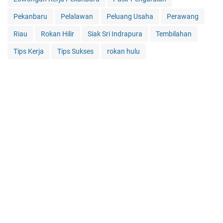
Pekanbaru
Pelalawan
Peluang Usaha
Perawang
Riau
Rokan Hilir
Siak Sri Indrapura
Tembilahan
Tips Kerja
Tips Sukses
rokan hulu