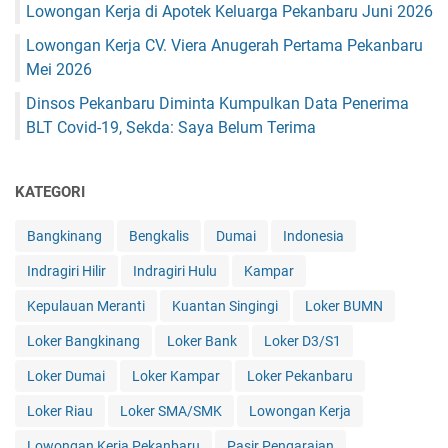
Lowongan Kerja di Apotek Keluarga Pekanbaru Juni 2026
Lowongan Kerja CV. Viera Anugerah Pertama Pekanbaru
Mei 2026
Dinsos Pekanbaru Diminta Kumpulkan Data Penerima
BLT Covid-19, Sekda: Saya Belum Terima
KATEGORI
Bangkinang
Bengkalis
Dumai
Indonesia
Indragiri Hilir
Indragiri Hulu
Kampar
Kepulauan Meranti
Kuantan Singingi
Loker BUMN
Loker Bangkinang
Loker Bank
Loker D3/S1
Loker Dumai
Loker Kampar
Loker Pekanbaru
Loker Riau
Loker SMA/SMK
Lowongan Kerja
Lowongan Kerja Pekanbaru
Pasir Pengaraian