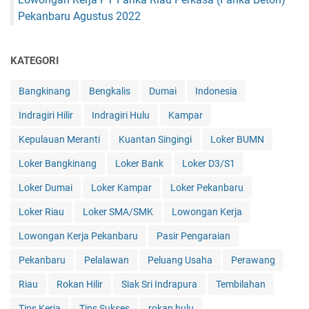
Pekanbaru Agustus 2022
KATEGORI
Bangkinang
Bengkalis
Dumai
Indonesia
Indragiri Hilir
Indragiri Hulu
Kampar
Kepulauan Meranti
Kuantan Singingi
Loker BUMN
Loker Bangkinang
Loker Bank
Loker D3/S1
Loker Dumai
Loker Kampar
Loker Pekanbaru
Loker Riau
Loker SMA/SMK
Lowongan Kerja
Lowongan Kerja Pekanbaru
Pasir Pengaraian
Pekanbaru
Pelalawan
Peluang Usaha
Perawang
Riau
Rokan Hilir
Siak Sri Indrapura
Tembilahan
Tips Kerja
Tips Sukses
rokan hulu