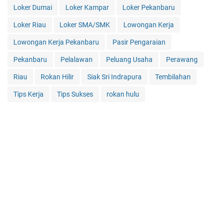
Loker Dumai
Loker Kampar
Loker Pekanbaru
Loker Riau
Loker SMA/SMK
Lowongan Kerja
Lowongan Kerja Pekanbaru
Pasir Pengaraian
Pekanbaru
Pelalawan
Peluang Usaha
Perawang
Riau
Rokan Hilir
Siak Sri Indrapura
Tembilahan
Tips Kerja
Tips Sukses
rokan hulu