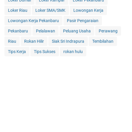
Loker Dumai
Loker Kampar
Loker Pekanbaru
Loker Riau
Loker SMA/SMK
Lowongan Kerja
Lowongan Kerja Pekanbaru
Pasir Pengaraian
Pekanbaru
Pelalawan
Peluang Usaha
Perawang
Riau
Rokan Hilir
Siak Sri Indrapura
Tembilahan
Tips Kerja
Tips Sukses
rokan hulu