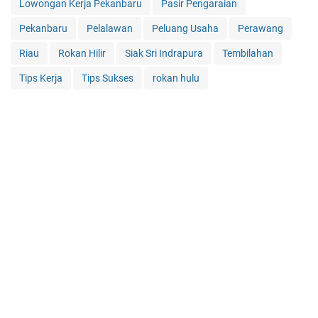
Lowongan Kerja Pekanbaru
Pasir Pengaraian
Pekanbaru
Pelalawan
Peluang Usaha
Perawang
Riau
Rokan Hilir
Siak Sri Indrapura
Tembilahan
Tips Kerja
Tips Sukses
rokan hulu