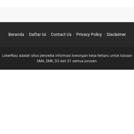
Beranda
Daftar Isi
Contact Us
Privacy Policy
Disclaimer
LokerRiau adalah situs penyedia informasi lowongan kerja terbaru untuk lulusan
SMA, SMK, D3 dan S1 semua jurusan.