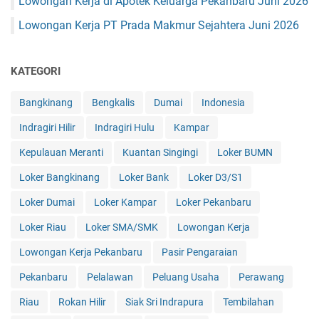
Lowongan Kerja di Apotek Keluarga Pekanbaru Juni 2026
Lowongan Kerja PT Prada Makmur Sejahtera Juni 2026
KATEGORI
Bangkinang
Bengkalis
Dumai
Indonesia
Indragiri Hilir
Indragiri Hulu
Kampar
Kepulauan Meranti
Kuantan Singingi
Loker BUMN
Loker Bangkinang
Loker Bank
Loker D3/S1
Loker Dumai
Loker Kampar
Loker Pekanbaru
Loker Riau
Loker SMA/SMK
Lowongan Kerja
Lowongan Kerja Pekanbaru
Pasir Pengaraian
Pekanbaru
Pelalawan
Peluang Usaha
Perawang
Riau
Rokan Hilir
Siak Sri Indrapura
Tembilahan