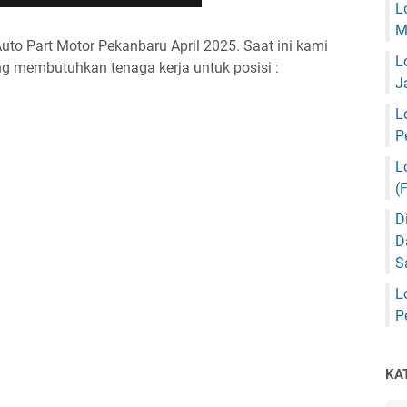
L
M
to Part Motor Pekanbaru April 2025. Saat ini kami
L
g membutuhkan tenaga kerja untuk posisi :
J
L
P
L
(
D
D
S
L
P
KA