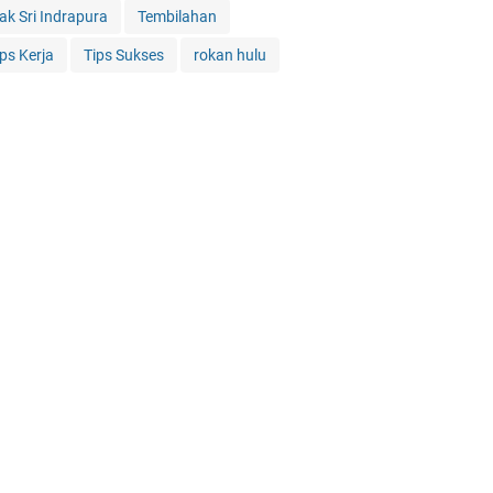
iak Sri Indrapura
Tembilahan
ips Kerja
Tips Sukses
rokan hulu