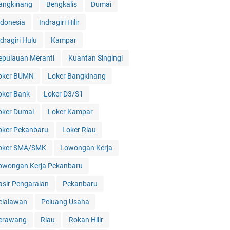
angkinang
Bengkalis
Dumai
ndonesia
Indragiri Hilir
dragiri Hulu
Kampar
epulauan Meranti
Kuantan Singingi
oker BUMN
Loker Bangkinang
oker Bank
Loker D3/S1
oker Dumai
Loker Kampar
oker Pekanbaru
Loker Riau
oker SMA/SMK
Lowongan Kerja
owongan Kerja Pekanbaru
asir Pengaraian
Pekanbaru
elalawan
Peluang Usaha
erawang
Riau
Rokan Hilir