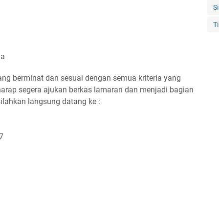
S
T
ya
yang berminat dan sesuai dengan semua kriteria yang
, harap segera ajukan berkas lamaran dan menjadi bagian
silahkan langsung datang ke :
7