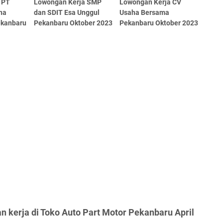
 PT
Lowongan Kerja SMP
Lowongan Kerja CV
na
dan SDIT Esa Unggul
Usaha Bersama
ekanbaru
Pekanbaru Oktober 2023
Pekanbaru Oktober 2023
 kerja di Toko Auto Part Motor Pekanbaru April