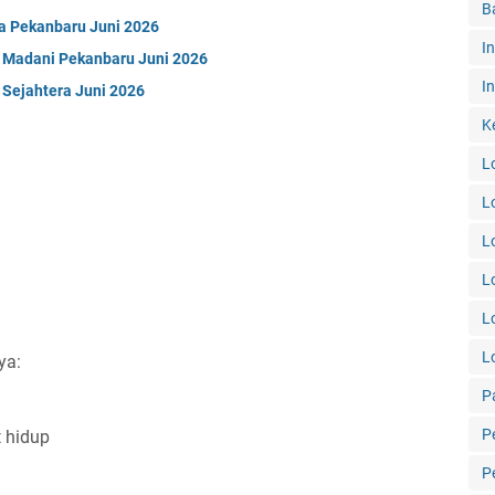
B
a Pekanbaru Juni 2026
I
 Madani Pekanbaru Juni 2026
In
Sejahtera Juni 2026
K
L
L
L
L
L
L
ya:
P
P
t hidup
P