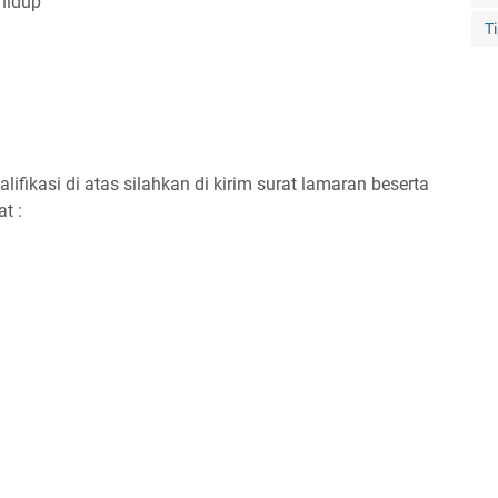
 hidup
T
ifikasi di atas silahkan di kirim surat lamaran beserta
t :