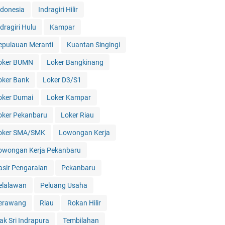
ndonesia
Indragiri Hilir
dragiri Hulu
Kampar
epulauan Meranti
Kuantan Singingi
oker BUMN
Loker Bangkinang
oker Bank
Loker D3/S1
oker Dumai
Loker Kampar
oker Pekanbaru
Loker Riau
oker SMA/SMK
Lowongan Kerja
owongan Kerja Pekanbaru
asir Pengaraian
Pekanbaru
elalawan
Peluang Usaha
erawang
Riau
Rokan Hilir
iak Sri Indrapura
Tembilahan