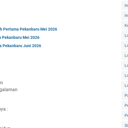
I
In
K
ah Pertama Pekanbaru Mei 2026
L
p Pekanbaru Mei 2026
L
a Pekanbaru Juni 2026
L
L
L
im
L
ngalaman
P
P
nya :
P
S