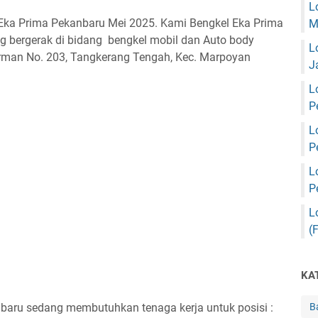
L
ka Prima Pekanbaru Mei 2025. Kami Bengkel Eka Prima
M
 bergerak di bidang bengkel mobil dan Auto body
L
dirman No. 203, Tangkerang Tengah, Kec. Marpoyan
J
L
P
L
P
L
P
L
(
KA
B
nbaru sedang membutuhkan tenaga kerja untuk posisi :