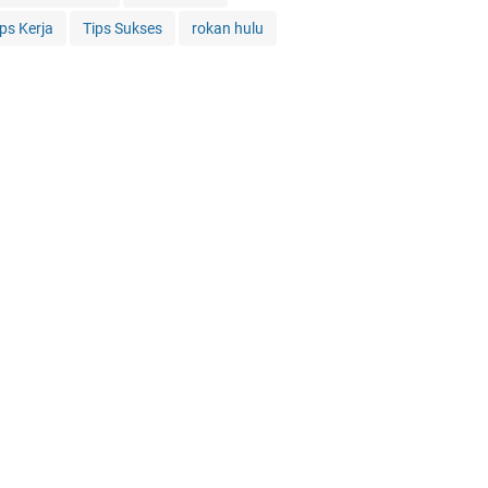
ips Kerja
Tips Sukses
rokan hulu