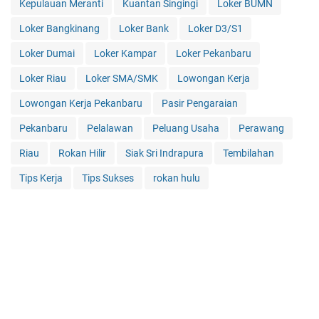
Kepulauan Meranti
Kuantan Singingi
Loker BUMN
Loker Bangkinang
Loker Bank
Loker D3/S1
Loker Dumai
Loker Kampar
Loker Pekanbaru
Loker Riau
Loker SMA/SMK
Lowongan Kerja
Lowongan Kerja Pekanbaru
Pasir Pengaraian
Pekanbaru
Pelalawan
Peluang Usaha
Perawang
Riau
Rokan Hilir
Siak Sri Indrapura
Tembilahan
Tips Kerja
Tips Sukses
rokan hulu