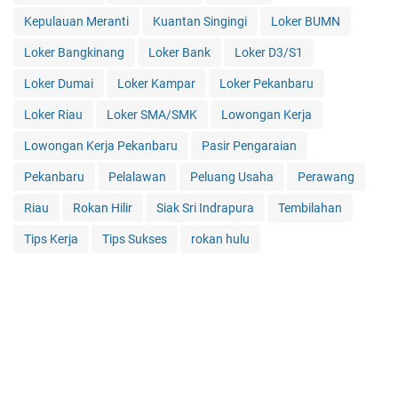
Kepulauan Meranti
Kuantan Singingi
Loker BUMN
Loker Bangkinang
Loker Bank
Loker D3/S1
Loker Dumai
Loker Kampar
Loker Pekanbaru
Loker Riau
Loker SMA/SMK
Lowongan Kerja
Lowongan Kerja Pekanbaru
Pasir Pengaraian
Pekanbaru
Pelalawan
Peluang Usaha
Perawang
Riau
Rokan Hilir
Siak Sri Indrapura
Tembilahan
Tips Kerja
Tips Sukses
rokan hulu