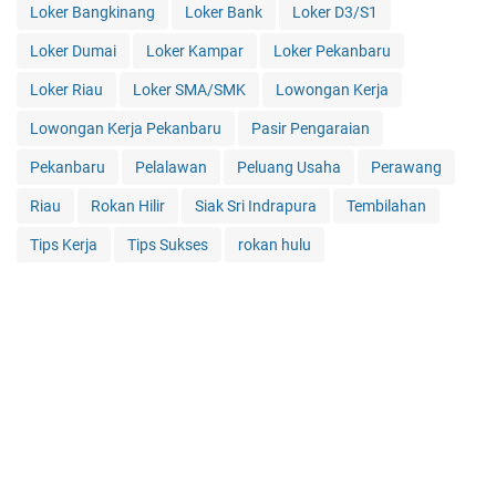
Loker Bangkinang
Loker Bank
Loker D3/S1
Loker Dumai
Loker Kampar
Loker Pekanbaru
Loker Riau
Loker SMA/SMK
Lowongan Kerja
Lowongan Kerja Pekanbaru
Pasir Pengaraian
Pekanbaru
Pelalawan
Peluang Usaha
Perawang
Riau
Rokan Hilir
Siak Sri Indrapura
Tembilahan
Tips Kerja
Tips Sukses
rokan hulu