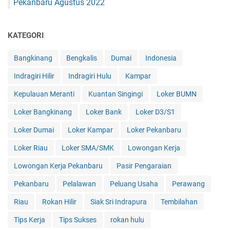
Pekanbaru Agustus 2022
KATEGORI
Bangkinang
Bengkalis
Dumai
Indonesia
Indragiri Hilir
Indragiri Hulu
Kampar
Kepulauan Meranti
Kuantan Singingi
Loker BUMN
Loker Bangkinang
Loker Bank
Loker D3/S1
Loker Dumai
Loker Kampar
Loker Pekanbaru
Loker Riau
Loker SMA/SMK
Lowongan Kerja
Lowongan Kerja Pekanbaru
Pasir Pengaraian
Pekanbaru
Pelalawan
Peluang Usaha
Perawang
Riau
Rokan Hilir
Siak Sri Indrapura
Tembilahan
Tips Kerja
Tips Sukses
rokan hulu