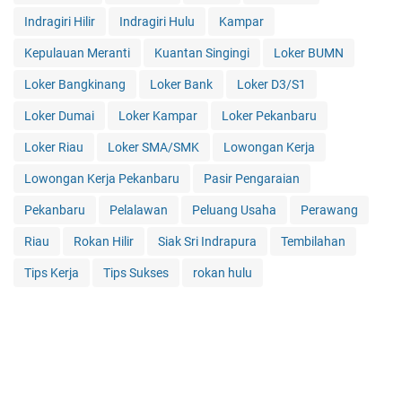
Indragiri Hilir
Indragiri Hulu
Kampar
Kepulauan Meranti
Kuantan Singingi
Loker BUMN
Loker Bangkinang
Loker Bank
Loker D3/S1
Loker Dumai
Loker Kampar
Loker Pekanbaru
Loker Riau
Loker SMA/SMK
Lowongan Kerja
Lowongan Kerja Pekanbaru
Pasir Pengaraian
Pekanbaru
Pelalawan
Peluang Usaha
Perawang
Riau
Rokan Hilir
Siak Sri Indrapura
Tembilahan
Tips Kerja
Tips Sukses
rokan hulu