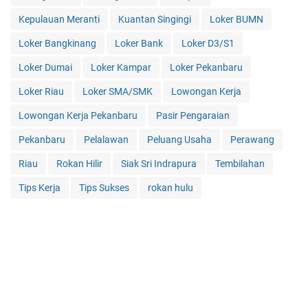
Kepulauan Meranti
Kuantan Singingi
Loker BUMN
Loker Bangkinang
Loker Bank
Loker D3/S1
Loker Dumai
Loker Kampar
Loker Pekanbaru
Loker Riau
Loker SMA/SMK
Lowongan Kerja
Lowongan Kerja Pekanbaru
Pasir Pengaraian
Pekanbaru
Pelalawan
Peluang Usaha
Perawang
Riau
Rokan Hilir
Siak Sri Indrapura
Tembilahan
Tips Kerja
Tips Sukses
rokan hulu