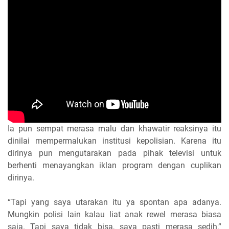
Ia pun sempat merasa malu dan khawatir reaksinya itu
dinilai mempermalukan institusi kepolisian. Karena itu
dirinya pun mengutarakan pada pihak televisi untuk
berhenti menayangkan iklan program dengan cuplikan
dirinya.
“Tapi yang saya utarakan itu ya spontan apa adanya.
Mungkin polisi lain kalau liat anak rewel merasa biasa
saja. Tapi saya tidak bisa, saya pasti merasa sedih,”