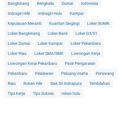
Bangkinang
Bengkalis
Dumai
Indonesia
Indragiri Hilir
Indragiri Hulu
Kampar
Kepulauan Meranti
Kuantan Singingi
Loker BUMN
Loker Bangkinang
Loker Bank
Loker D3/S1
Loker Dumai
Loker Kampar
Loker Pekanbaru
Loker Riau
Loker SMA/SMK
Lowongan Kerja
Lowongan Kerja Pekanbaru
Pasir Pengaraian
Pekanbaru
Pelalawan
Peluang Usaha
Perawang
Riau
Rokan Hilir
Siak Sri Indrapura
Tembilahan
Tips Kerja
Tips Sukses
rokan hulu