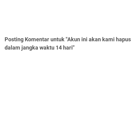
Posting Komentar untuk "Akun ini akan kami hapus
dalam jangka waktu 14 hari"