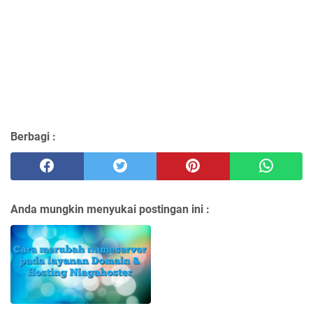
Berbagi :
Anda mungkin menyukai postingan ini :