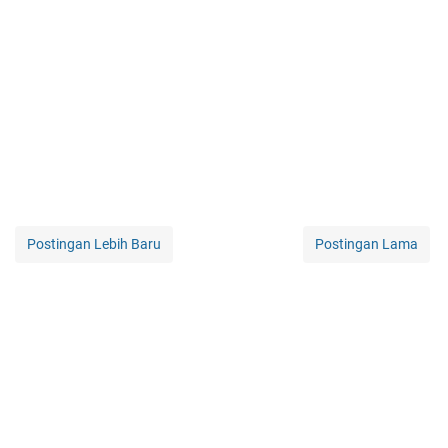
Postingan Lebih Baru
Postingan Lama