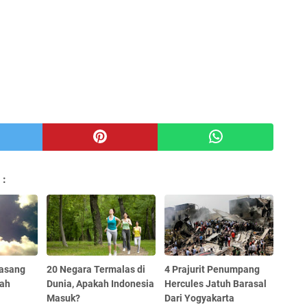
 :
Pasang
20 Negara Termalas di
4 Prajurit Penumpang
gah
Dunia, Apakah Indonesia
Hercules Jatuh Barasal
Masuk?
Dari Yogyakarta