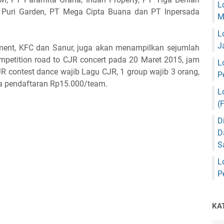
L
ah Puri Garden, PT Mega Cipta Buana dan PT Inpersada
M
L
J
ment, KFC dan Sanur, juga akan menampilkan sejumlah
mpetition road to CJR concert pada 20 Maret 2015, jam
L
JR contest dance wajib Lagu CJR, 1 group wajib 3 orang,
P
ya pendaftaran Rp15.000/team.
L
(
D
D
S
L
P
KA