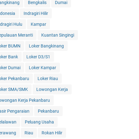
angkinang
Bengkalis
Dumai
ndonesia
Indragiri Hilir
dragiri Hulu
Kampar
epulauan Meranti
Kuantan Singingi
oker BUMN
Loker Bangkinang
oker Bank
Loker D3/S1
oker Dumai
Loker Kampar
oker Pekanbaru
Loker Riau
oker SMA/SMK
Lowongan Kerja
owongan Kerja Pekanbaru
asir Pengaraian
Pekanbaru
elalawan
Peluang Usaha
erawang
Riau
Rokan Hilir