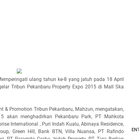
emperingati ulang tahun ke-8 yang jatuh pada 18 April
elar Tribun Pekanbaru Property Expo 2015 di Mall Ska
vent & Promotion Tribun Pekanbaru, Mahzun, mengatakan,
015 akan menghadirkan Pekanbaru Park, PT Mahkota
se International , Puri Indah Kualu, Abinaya Residence,
EN
oup, Green Hill, Bank BTN, Villa Nuansa, PT Rafindo
i, PT Paramita Graha, Indah Property, PT Tiga Berlian