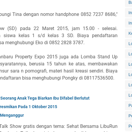
B
I
ubungi Tina dengan nomor handphone 0852 7237 8686,"
In
w (SD) pada 22 Maret 2015, jam 15.00 - selesai.
K
ta siswa kelas 1 s/d kelas 3 SD. Biaya pendaftaran
isa menghubungi Eko di 0852 2828 3787.
L
L
ekanbaru Property Expo 2015 juga ada Lomba Stand Up
syaratannya, berusia 15 tahun ke atas, membawakan
L
sur sara n pornografi, materi hasil kreasi sendiri. Biaya
L
endaftaran bisa menghubungi Pongky di 08117536500.
L
L
Seorang Anak Tega Biarkan Ibu Difabel Berlutut
P
iresmikan Pada 1 Oktober 2015
n Menganggur
P
Talk Show gratis dengan tema: Sehat Bersama LibuRun
P