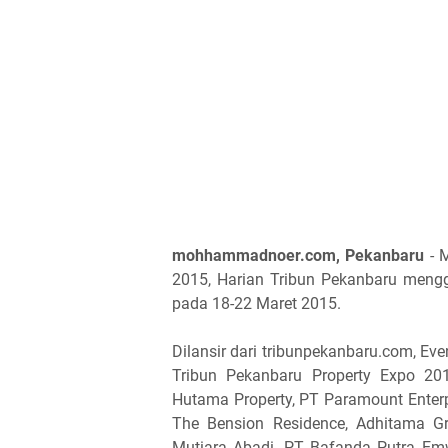
mohhammadnoer.com, Pekanbaru
- M
2015, Harian Tribun Pekanbaru mengg
pada 18-22 Maret 2015.
Dilansir dari tribunpekanbaru.com, E
Tribun Pekanbaru Property Expo 2
Hutama Property, PT Paramount Enterpri
The Bension Residence, Adhitama Gr
Mutiara Abadi, PT Bafanda Putra Emw