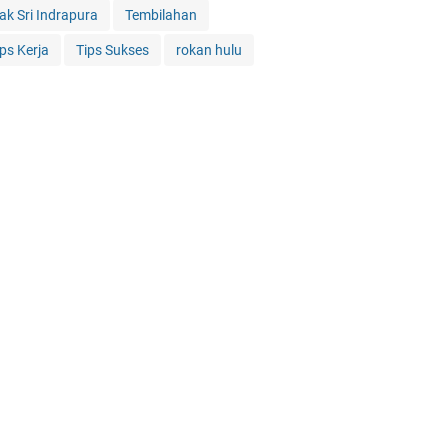
iak Sri Indrapura
Tembilahan
ips Kerja
Tips Sukses
rokan hulu