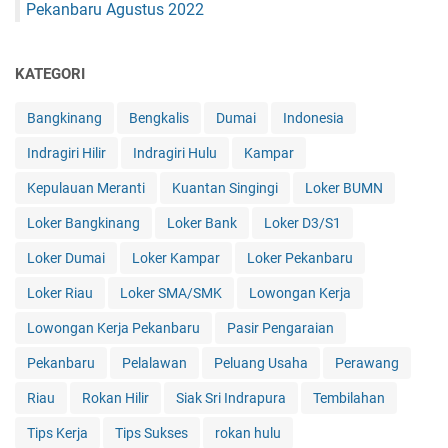
Pekanbaru Agustus 2022
KATEGORI
Bangkinang
Bengkalis
Dumai
Indonesia
Indragiri Hilir
Indragiri Hulu
Kampar
Kepulauan Meranti
Kuantan Singingi
Loker BUMN
Loker Bangkinang
Loker Bank
Loker D3/S1
Loker Dumai
Loker Kampar
Loker Pekanbaru
Loker Riau
Loker SMA/SMK
Lowongan Kerja
Lowongan Kerja Pekanbaru
Pasir Pengaraian
Pekanbaru
Pelalawan
Peluang Usaha
Perawang
Riau
Rokan Hilir
Siak Sri Indrapura
Tembilahan
Tips Kerja
Tips Sukses
rokan hulu