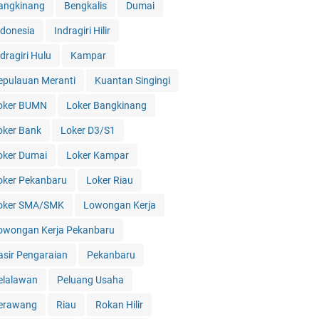
angkinang
Bengkalis
Dumai
ndonesia
Indragiri Hilir
dragiri Hulu
Kampar
epulauan Meranti
Kuantan Singingi
oker BUMN
Loker Bangkinang
oker Bank
Loker D3/S1
oker Dumai
Loker Kampar
oker Pekanbaru
Loker Riau
oker SMA/SMK
Lowongan Kerja
owongan Kerja Pekanbaru
asir Pengaraian
Pekanbaru
elalawan
Peluang Usaha
erawang
Riau
Rokan Hilir