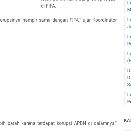
L
di FIFA.
M
L
 korupsinya hampir sama dengan FIFA," ujar Koordinator
J
L
P
L
(
D
D
S
L
P
KA
ebih parah karena terdapat korupsi APBN di dalamnya,"