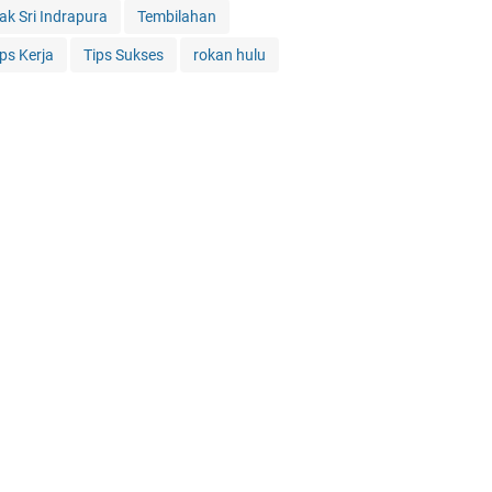
iak Sri Indrapura
Tembilahan
ips Kerja
Tips Sukses
rokan hulu