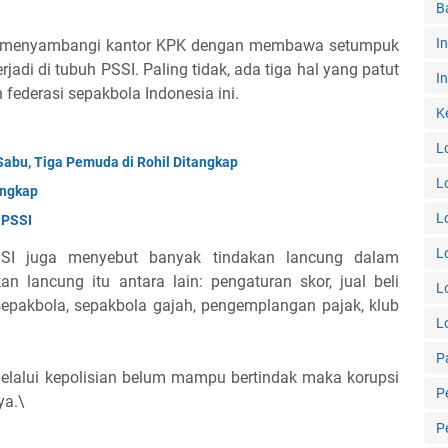
B
I
SI menyambangi kantor KPK dengan membawa setumpuk
adi di tubuh PSSI. Paling tidak, ada tiga hal yang patut
In
 federasi sepakbola Indonesia ini.
K
L
abu, Tiga Pemuda di Rohil Ditangkap
L
angkap
L
 PSSI
L
uPSSI juga menyebut banyak tindakan lancung dalam
an lancung itu antara lain: pengaturan skor, jual beli
L
 sepakbola, sepakbola gajah, pengemplangan pajak, klub
L
P
lalui kepolisian belum mampu bertindak maka korupsi
P
ya.\
P