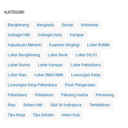
KATEGORI
Bangkinang
Bengkalis
Dumai
Indonesia
Indragiri Hilir
Indragiri Hulu
Kampar
Kepulauan Meranti
Kuantan Singingi
Loker BUMN
Loker Bangkinang
Loker Bank
Loker D3/S1
Loker Dumai
Loker Kampar
Loker Pekanbaru
Loker Riau
Loker SMA/SMK
Lowongan Kerja
Lowongan Kerja Pekanbaru
Pasir Pengaraian
Pekanbaru
Pelalawan
Peluang Usaha
Perawang
Riau
Rokan Hilir
Siak Sri Indrapura
Tembilahan
Tips Kerja
Tips Sukses
rokan hulu