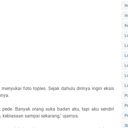
I
In
K
L
L
L
L
L
L
menyukai foto toples. Sejak dahulu dirinya ingin eksis
hnya.
P
P
k pede. Banyak orang suka badan aku, tapi aku sendiri
P
 kebiasaan sampai sekarang," ujarnya.
S