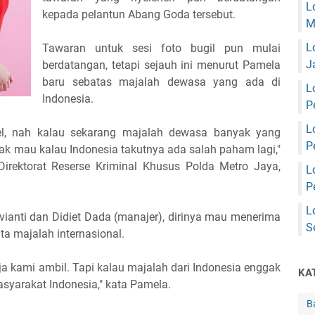
L
kepada pelantun Abang Goda tersebut.
M
L
Tawaran untuk sesi foto bugil pun mulai
J
berdatangan, tetapi sejauh ini menurut Pamela
baru sebatas majalah dewasa yang ada di
L
Indonesia.
P
L
l, nah kalau sekarang majalah dewasa banyak yang
P
gak mau kalau Indonesia takutnya ada salah paham lagi,"
 Direktorat Reserse Kriminal Khusus Polda Metro Jaya,
L
P
L
ianti dan Didiet Dada (manajer), dirinya mau menerima
S
a majalah internasional.
a kami ambil. Tapi kalau majalah dari Indonesia enggak
KA
asyarakat Indonesia," kata Pamela.
B