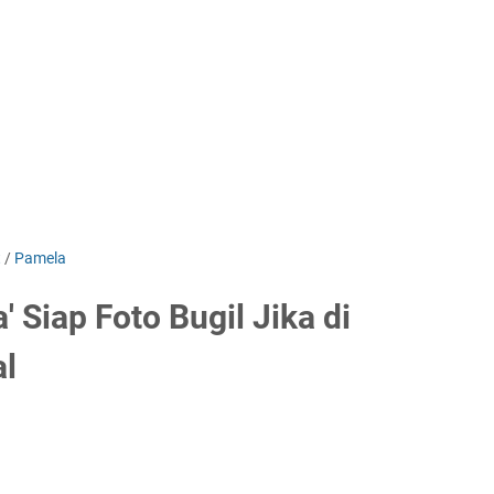
t
/
Pamela
' Siap Foto Bugil Jika di
al