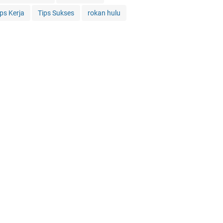
ips Kerja
Tips Sukses
rokan hulu