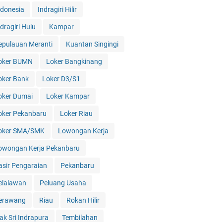
ndonesia
Indragiri Hilir
dragiri Hulu
Kampar
epulauan Meranti
Kuantan Singingi
oker BUMN
Loker Bangkinang
oker Bank
Loker D3/S1
oker Dumai
Loker Kampar
oker Pekanbaru
Loker Riau
oker SMA/SMK
Lowongan Kerja
owongan Kerja Pekanbaru
asir Pengaraian
Pekanbaru
elalawan
Peluang Usaha
erawang
Riau
Rokan Hilir
iak Sri Indrapura
Tembilahan